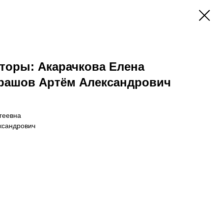
торы: Акарачкова Елена
драшов Артём Александрович
геевна
ксандрович